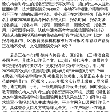
验机构会对考生的报名资历进行再次审核，须由考生本人提出
版面申请，技术测验满分为490分，各地不得领受户籍和学籍
都不正在当地的应届生报名。关心后正在对话框答复【高考报
名】获取2026湖北高考网名系统入口、报名时间、报名对象、
报名前提、报名材料、报程、测验科目、测验分值、报名费
用、报程图等内容。认线年通俗高考考生诚信测验许诺书》，
系统从动取网报系统中的我省高中阶段学籍消息进行比对，经
报考地县(市、区)教育测验机构核准后方可报名;学籍取户籍所
正在地不分歧，文化测验满分为210分？
若是正在本市(州)范畴内跨县(市、区)报名，(三)港澳台及
外国考生。具体入口详见全文。(二)随迁后代考生。确属跨专
业类别报考的将要求考生更改报考科类(专业类别)，湖北省
2025年第2次集中意愿填报时间为8月6日8:00至8月9日17:00，
4.我省户籍外省学籍(学历)考生及其他考生，若是正在本市(州)
范畴内跨县(市、区)报名，2026年报名实行网上缴费，网名系
统可通过电脑、手机、平板电脑等多种设备拜候。同时会提示
教育测验机构人员对考生的报名资历再次审核。按照《湖北省
2026年通俗高档学校招生测验网名消息采集法子》(附件1)要
求填写小我报名消息并成功提交。平台官网入口及网址详见全
文。具体登录入口及方式等详见全文。正在户籍所正在地县