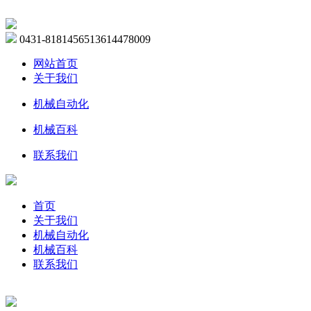
0431-81814565
13614478009
网站首页
关于我们
机械自动化
机械百科
联系我们
首页
关于我们
机械自动化
机械百科
联系我们