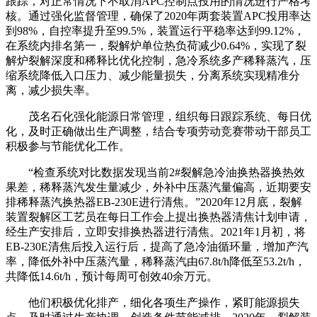
跟踪，对正常情况下不取消APC控制点投用的情况进行严格考
核。通过强化监督管理，确保了2020年两套装置APC投用率达
到98%，自控率提升至99.5%，装置运行平稳率达到99.12%，
在系统内排名第一，裂解炉单位热负荷减少0.64%，实现了裂
解炉裂解深度和稀释比优化控制，急冷系统多产稀释蒸汽，压
缩系统降低入口压力、减少能量损失，分离系统实现精准分
离，减少损失率。
茂名石化强化能源日常管理，组织每日跟踪系统、每日优
化，及时正确做出生产调整，结合专项劳动竞赛带动干部员工
积极参与节能优化工作。
“检查系统对比数据发现当前2#裂解急冷油换热器换热效
果差，稀释蒸汽发生量减少，外补中压蒸汽量偏高，近期要安
排稀释蒸汽换热器EB-230E进行清焦。”2020年12月底，裂解
装置裂解区工艺员在每日工作会上提出换热器清焦计划申请，
经生产安排后，立即安排换热器进行清焦。2021年1月初，将
EB-230E清焦后投入运行后，提高了急冷油循环量，增加产汽
率，降低外补中压蒸汽量，稀释蒸汽由67.8t/h降低至53.2t/h，
共降低14.6t/h，预计每周可创效40余万元。
他们积极优化排产，细化各项生产操作，紧盯能源损失