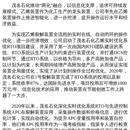
茂名石化推动“两化”融合，以信息化支撑，追求可持续发
展模式。乙烯装置作为化工生产的龙头装置，公司率先在乙烯
装置操作上推进智能化，进一步挖潜，提升操作运行水平和经
济效益。
为实现乙烯裂解装置全流程的实时在线、自动闭环的操作
优化，进一步挖潜增效，公司启动了茂名石化乙烯实时优化系
统RTO项目建设，并采用了第一次由国内RTO团队建设的系
统。RTO系统以生产计划为约束进行装置优化，并打通DCS控
制环节。通过RTO系统，以价格为导向，多产高附加值产品，
以计划为约束，长周期持续增产高附加值产品，从而保证实现
装置全局最优化，实现了从计划到操作全过程优化。2020年，
茂名石化公司在1号裂解装置完成了RTO系统的投用以及标
定，系统收率87%，达国际先进水平，项目投用后可增效1000
万元/年。信息化技术的应用，推动装置在节能创效工作上跨
越了一大步。
2020年以来，茂名石化深化实时优化系统RTO与先进控制
系统APC在裂解装置应用，采集操作数据和价格信息，进行优
化计算，实现自动优化。为提升APC变量投用率和装置自控
率，他们将APC投用率作为一项考核指标，指派专人进行检查