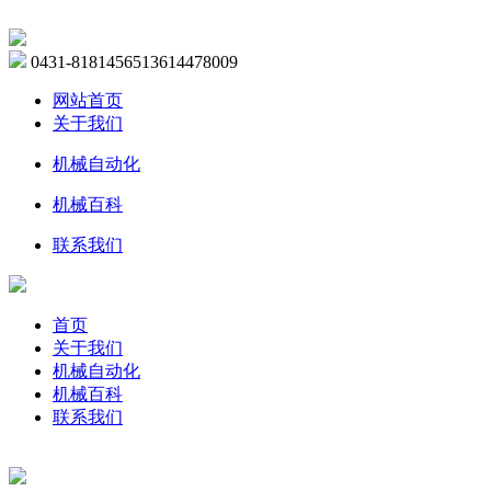
0431-81814565
13614478009
网站首页
关于我们
机械自动化
机械百科
联系我们
首页
关于我们
机械自动化
机械百科
联系我们