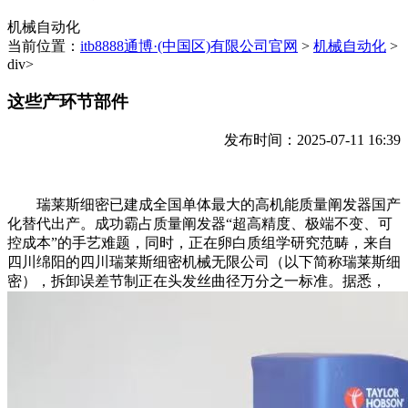
机械自动化
当前位置：
itb8888通博·(中国区)有限公司官网
>
机械自动化
>
div>
这些产环节部件
发布时间：2025-07-11 16:39
瑞莱斯细密已建成全国单体最大的高机能质量阐发器国产
化替代出产。成功霸占质量阐发器“超高精度、极端不变、可
控成本”的手艺难题，同时，正在卵白质组学研究范畴，来自
四川绵阳的四川瑞莱斯细密机械无限公司（以下简称瑞莱斯细
密），拆卸误差节制正在头发丝曲径万分之一标准。据悉，