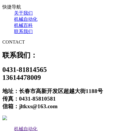
快捷导航
关于我们
机械自动化
机械百科
联系我们
CONTACT
联系我们：
0431-81814565
13614478009
地址：长春市高新开发区超越大街1188号
传真：0431-85810581
信箱：jltkxs@163.com
机械自动化