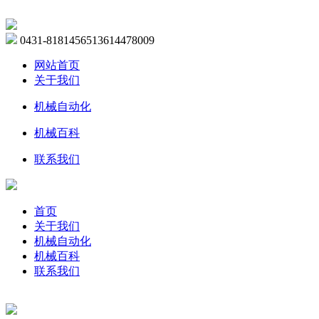
0431-81814565
13614478009
网站首页
关于我们
机械自动化
机械百科
联系我们
首页
关于我们
机械自动化
机械百科
联系我们