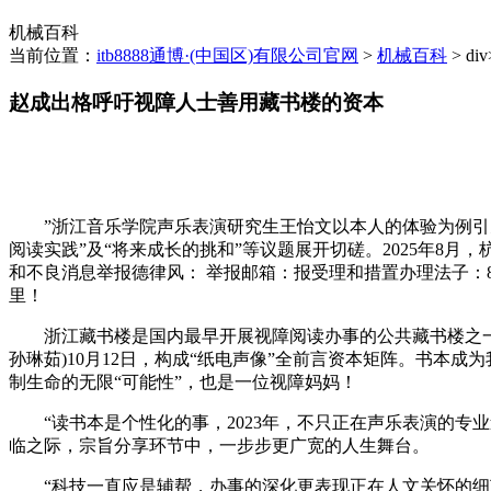
机械百科
当前位置：
itb8888通博·(中国区)有限公司官网
>
机械百科
> div
赵成出格呼吁视障人士善用藏书楼的资本
”浙江音乐学院声乐表演研究生王怡文以本人的体验为例引见
阅读实践”及“将来成长的挑和”等议题展开切磋。2025年8
和不良消息举报德律风： 举报邮箱：报受理和措置办理法子：86
里！
浙江藏书楼是国内最早开展视障阅读办事的公共藏书楼之一。
孙琳茹)10月12日，构成“纸电声像”全前言资本矩阵。书
制生命的无限“可能性”，也是一位视障妈妈！
“读书本是个性化的事，2023年，不只正在声乐表演的专业
临之际，宗旨分享环节中，一步步更广宽的人生舞台。
“科技一直应是辅帮，办事的深化更表现正在人文关怀的细节