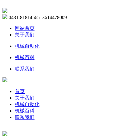
0431-81814565
13614478009
网站首页
关于我们
机械自动化
机械百科
联系我们
首页
关于我们
机械自动化
机械百科
联系我们