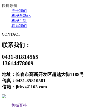
快捷导航
关于我们
机械自动化
机械百科
联系我们
CONTACT
联系我们：
0431-81814565
13614478009
地址：长春市高新开发区超越大街1188号
传真：0431-85810581
信箱：jltkxs@163.com
机械百科