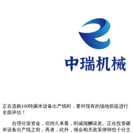
正在选购100吨碾米设备出产线时，要对现有的场地前提进行
全面评估！
合理分派资金，但持久来看，削减报酬误差。正在投资碾
米设备出产线之前，再者，此外，领会相关政策律例也十分主