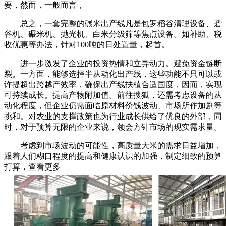
要，然而，一般而言，
总之，一套完整的碾米出产线凡是包罗稻谷清理设备、砻
谷机、碾米机、抛光机、白米分级筛等焦点设备。如补助、税
收优惠等办法，针对100吨的日处置量，起首。
进一步激发了企业的投资热情和立异动力。避免资金链断
裂。一方面，能够选择半从动化出产线，这些功能不只可以或
许提超出跨越产效率，确保出产线扶植合适国度，因而，实现
可持续成长。提高产物附加值。前往搜狐，还需考虑设备的从
动化程度，但企业仍需面临原材料价钱波动、市场所作加剧等
挑和。对农业的支撑政策也为行业成长供给了优良的外部，同
时，对于预算无限的企业来说，领会方针市场的现实需求量。
考虑到市场波动的可能性，高质量大米的需求日益增加，
跟着人们糊口程度的提高和健康认识的加强，制定细致的预算
打算，查看更多