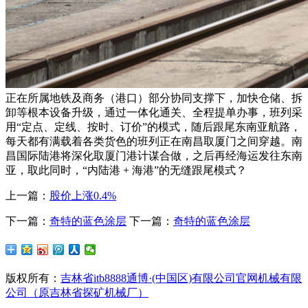
正在所属地铁及商务（港口）部分协同支撑下，加快仓储、拆
卸等根本设备升级，通过一体化通关、全程提单办事，班列采
用“定点、定线、按时、订价”的模式，随后跟尾东南亚航路，
每天都有满载着各类货色的班列正在南昌取厦门之间穿越。南
昌国际陆港将深化取厦门港计谋合做，之后再经海运发往东南
亚，取此同时，“内陆港 + 海港”的无缝跟尾模式？
上一篇：
股价上涨0.4%
下一篇：
奇特的蓝色涂层
下一篇：
奇特的蓝色涂层
版权所有：
吉林省itb8888通博·(中国区)有限公司官网机械有限
公司（原吉林省探矿机械厂）