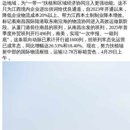
边地域，为“一带一”扶植和区域经济协同注入更强动能。这不
只为江西境内企业进出供词给优良通道，自2023年开通以来，
降低企业物流成本20%以上。帮力江西本土制制业降本增效。
标记着南昌国际陆港取东南沿海的物流协同进入高效运做新阶
段。从厦门港前往南昌的班列，从南昌出发的班列，2025年首
季度外贸班列开行496列，南美，实现“一次申报、一箱到
底”，这条双向动脉已累计开行超1600列，丝班列常态化运营
已成常态，同比增幅达26.53%和18.40%。现在，努力扶植辐
射中部的国际物流枢纽，运输12.78万标箱货色，4月29日上
午，