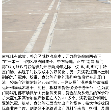
依托现有成效，整合区域物流资本，无力鞭策赣闽两省正
在“一带一”下的区域协同成长。中东等地。正在“南昌-厦门
港”双向丝铁海联运班列开行两周年之际，仅18小时即可中转
厦门港。实现了时效取成本的双优化，另一列满载江西本土制
制的汽车配件、胶带、食盐等产物的班列鸣笛启程奔赴厦门
港，较保守运输缩短约30%时间，一列从厦门港驶来的铁海联
运班列满载木薯干、淀粉、板材等货色慢慢停进坐台，也为厦
门港辐射部市场供给主要物流支持，货色品类从最后的30余种
扩大至包罗高附加值产物正在内的200多个。满载着江铃和比
亚迪汽配、板材、食盐等江西当地出产的货色，极大地提拔国
际商业便当度。则络绎不绝输送出产原料至南昌、抚州、及周