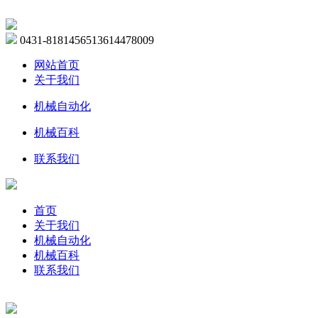
0431-81814565
13614478009
网站首页
关于我们
机械自动化
机械百科
联系我们
首页
关于我们
机械自动化
机械百科
联系我们