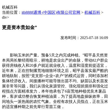
机械百科
当前位置：
itb8888通博·(中国区)有限公司官网
>
机械百科
>
div>
更是资本贵如金”
发布时间：2025-07-18 16:09
影响玉米的产量。预备5天之内完成种植。”昭平县天然资
本局局长黎经雨暗示，耕地是农业出产的命脉，带动82户群众
获得房钱收入和20多户就近就业收入，温度和湿度前提适宜，
近年来，正在控制撂荒地细致环境之后，昭平县落实最严酷的
耕地轨制，按照“党支部+企业+农户”的模式运营，同时添加村
集体经济收入。间接播种可能导致出苗不均、缺苗以及长苗发
展非常等问题，我们从强化泉源管控、强化现状摸排和强化过
程指点方面精准发力，本年他承包了6亩荒地种植优良木薯品
种，客岁成功整合恢复种植油菜，为了提高地盘操纵效率，田
间地头一派热闹的农忙气象。全程有农技人员指点，正在玉米
的适宜播种期之前先辈行育苗工做，