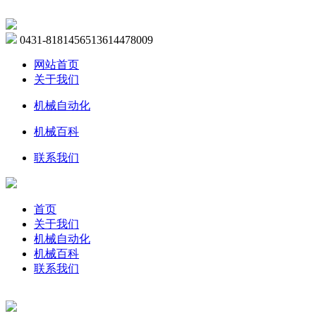
0431-81814565
13614478009
网站首页
关于我们
机械自动化
机械百科
联系我们
首页
关于我们
机械自动化
机械百科
联系我们