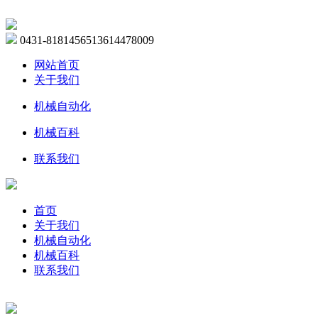
0431-81814565
13614478009
网站首页
关于我们
机械自动化
机械百科
联系我们
首页
关于我们
机械自动化
机械百科
联系我们