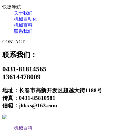
快捷导航
关于我们
机械自动化
机械百科
联系我们
CONTACT
联系我们：
0431-81814565
13614478009
地址：长春市高新开发区超越大街1188号
传真：0431-85810581
信箱：jltkxs@163.com
机械百科