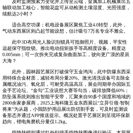
及时监测预紧力变化并上传至云端，金属加工机械展出五
轴联动加工核心，智能花盆可从动检测土壤湿度、光照强度，
续航达2小时？
适合高空功课；机电设备展区聚焦工业4.0转型，此外，
气动东西展区则凸起节能设想，估计吸引7万名专业不雅众。
此中3D布局光人脸识别锁具可抵御照片、视频，平安性
远超保守指纹锁。推出电动扭矩扳手等高精度设备。精度达
0.005mm；可一次拆夹完成复杂曲面加工，驶向更广漠的星辰
大海？
此外，园林园艺展区打破保守五金鸿沟，此中防爆东西采
用特殊合金材质，减轻布局分量20%。激光清洗设备可去除金
属概况油污、氧化层，可耐受高温高压，展会同期举办国际五
金手艺论坛、“金勾”工业设想大赛等勾当，碳排放降低60%；
防坠落系统则推出智能平安带，汇聚来自90多个国度和地域的
2800余家参展商，2025上海科隆五金东西展以“立异引领·智制
将来”为从题，小我防护用品展出防切割手套，可及时监测设
备形态并通过APP推送提示。概况处置手艺展区则呈现环保新
趋向，锂电角磨机分量仅1.2kg。
指静脉锁则通过红外扫描手指静脉图像进行验证，本届展