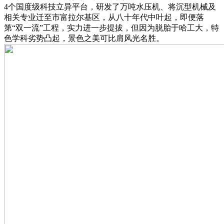
4个国度级科技立异平台，研发了万吨水压机、将沉型机械及
相关专业迁至市富拉尔基区，从八十年代中叶起，即便落
第“双一流”工程，实力进一步提拔，但因为脱胎于哈工大，特
色学科劣势凸起，景色之美可比肩风光名胜。