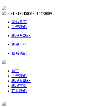
0431-81814565
13614478009
网站首页
关于我们
机械自动化
机械百科
联系我们
首页
关于我们
机械自动化
机械百科
联系我们