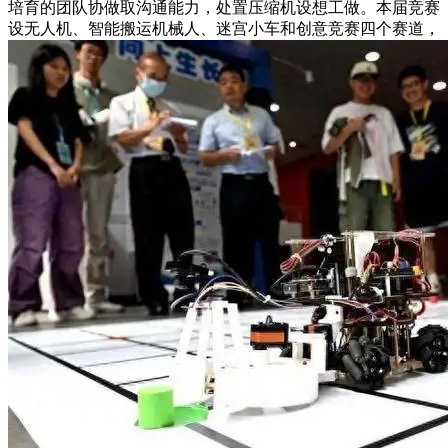
培育的团队协做取沟通能力，处置压缩机设想工做。本届竞赛
设无人机、智能搬运机械人、迷宫小车和创意竞赛四个赛道，