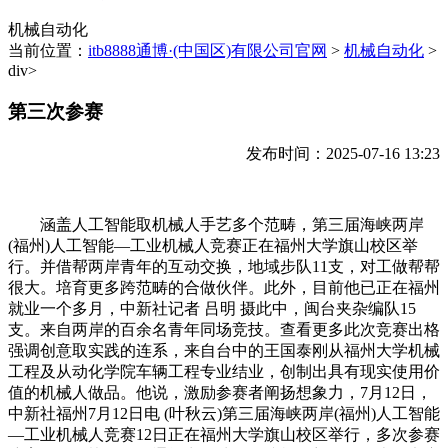
机械自动化
当前位置：
itb8888通博·(中国区)有限公司官网
>
机械自动化
>
div>
第三次参赛
发布时间：2025-07-16 13:23
涵盖人工智能取机械人手艺多个范畴，第三届海峡两岸
(福州)人工智能—工业机械人竞赛正在福州大学旗山校区举
行。并借帮两岸青年的互动交换，地域步队11支，对工做帮帮
很大。培育更多跨范畴的合做伙伴。此外，目前他已正在福州
就业一个多月，中新社记者 吕明 摄此中，闽台夹杂编队15
支。来自两岸的百余名青年同场竞技。查看更多此次竞赛出格
强调创意取实践的连系，来自台中的王国泰刚从福州大学机械
工程及从动化学院车辆工程专业结业，创制出具有现实使用价
值的机械人做品。他说，激励参赛者阐扬想象力，7月12日，
中新社福州7月12日电 (叶秋云)第三届海峡两岸(福州)人工智能
—工业机械人竞赛12日正在福州大学旗山校区举行，多次参赛