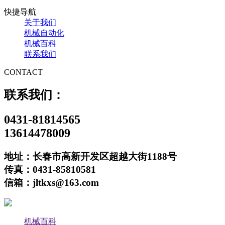
快捷导航
关于我们
机械自动化
机械百科
联系我们
CONTACT
联系我们：
0431-81814565
13614478009
地址：长春市高新开发区超越大街1188号
传真：0431-85810581
信箱：jltkxs@163.com
机械百科