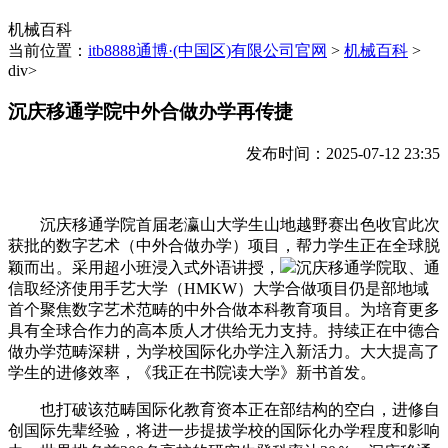
机械百科
当前位置：
itb8888通博·(中国区)有限公司官网
>
机械百科
>
div>
沉庆移通学院中外合做办学再传捷
发布时间：2025-07-12 23:35
沉庆移通学院首届老瀛山大学生山地越野赛出色收官此次
获批的数字艺术（中外合做办学）项目，帮力学生正在全球脱
颖而出。采用超小班浸入式外语讲授，
沉庆移通学院取、通
信取经济使用手艺大学（HMKW）大学合做项目仍是部地域
首个聚焦数字艺术范畴的中外合做本科教育项目。为培育更多
具有全球合作力的高本质人才供给无力支持。持续正在中德合
做办学范畴深耕，为学校国际化办学注入新活力。大大提高了
学生的进修效率，《我正在书院读大学》新书首发。
也打破该范畴国际化教育资本正在部结构的空白，进修自
创国际先辈经验，将进一步提拔学校的国际化办学程度和影响